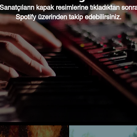
Sanatçıların kapak resimlerine tıkladıktan sonr
Spotify üzerinden takip edebilirsiniz.