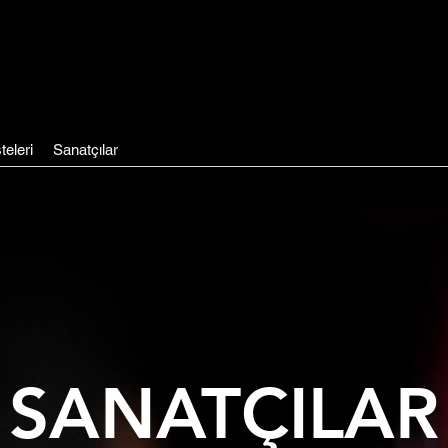
teleri
Sanatçılar
SANATÇILAR